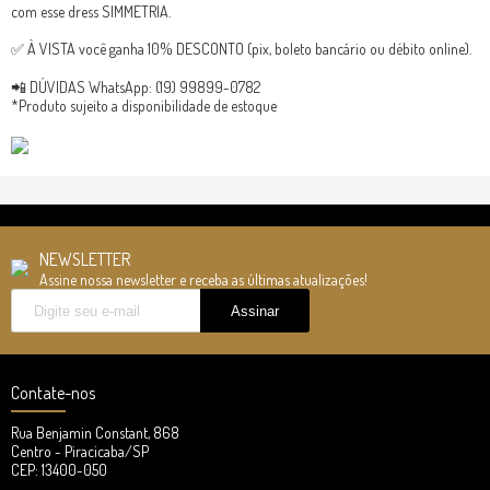
com esse dress SIMMETRIA.
✅ À VISTA você ganha 10% DESCONTO (pix, boleto bancário ou débito online).
📲 DÚVIDAS WhatsApp: (19) 99899-0782
*Produto sujeito a disponibilidade de estoque
NEWSLETTER
Assine nossa newsletter e receba as últimas atualizações!
Contate-nos
Rua Benjamin Constant, 868
Centro - Piracicaba/SP
CEP: 13400-050