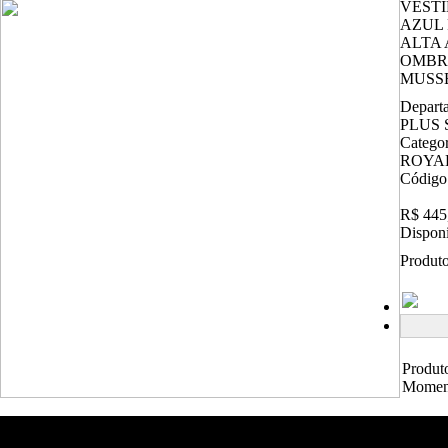
VESTI
AZUL
ALTA
OMBR
MUSS
Depart
PLUS 
Catego
ROYA
Código
R$ 445
Disponi
Produto
Produt
Momen