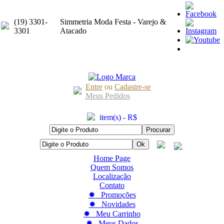
(19) 3301-
Simmetria Moda Festa - Varejo &
3301
Atacado
Entre
ou
Cadastre-se
Meus Pedidos
item(s) - R$
Home Page
Quem Somos
Localização
Contato
✹ Promoções
✹ Novidades
✹ Meu Carrinho
✹ Meus Dados