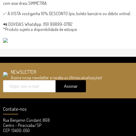
com esse dress SIMMETRIA.
✅ À VISTA você ganha 10% DESCONTO (pix, boleto bancário ou débito online).
📲 DÚVIDAS WhatsApp: (19) 99899-0782
*Produto sujeito a disponibilidade de estoque
NEWSLETTER
Assine nossa newsletter e receba as últimas atualizações!
Contate-nos
Rua Benjamin Constant, 868
Centro - Piracicaba/SP
CEP: 13400-050